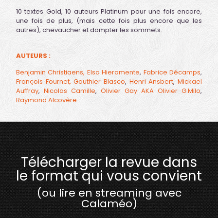
10 textes Gold, 10 auteurs Platinum pour une fois encore,
une fois de plus, (mais cette fois plus encore que les
autres), chevaucher et dompter les sommets.
AUTEURS :
Benjamin Christiaens,
Elsa Hieramente
,
Fabrice Décamps
,
François Fournet,
Gauthier Blasco
,
Henri Ansbert
,
Mickael
Auffray
,
Nicolas Camille
,
Olivier Gay AKA Olivier G.Milo
,
Raymond Alcovère
Télécharger la revue dans
le format qui vous convient
(ou lire en streaming avec
Calaméo)