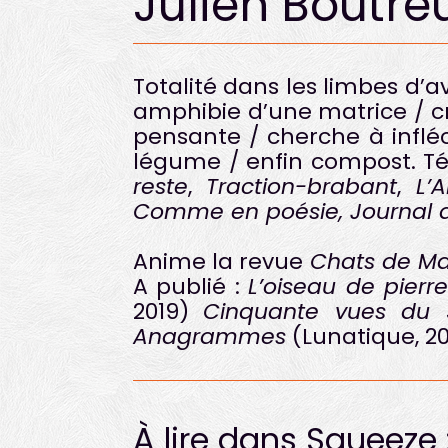
Julien Boutre
Totalité dans les limbes d’av
amphibie d’une matrice / cri
pensante / cherche à infléc
légume / enfin compost. Té
reste
,
Traction-brabant
,
L’
Comme en poésie, Journal 
Anime la revue
Chats de Ma
A publié :
L’oiseau de pierr
2019)
Cinquante vues du S
Anagrammes
(Lunatique, 2
À lire dans Squeeze 