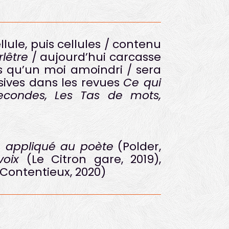
llule, puis cellules / contenu
rlêtre
/ aujourd’hui carcasse
us qu’un moi amoindri / sera
ives dans les revues
Ce qui
secondes, Les Tas de mots,
m appliqué au poète
(Polder,
oix
(Le Citron gare, 2019),
Contentieux, 2020)