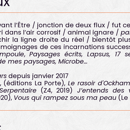
ux
ant l’Être / jonction de deux flux / fut ce
 dans l’air corrosif / animal ignare /
pa
hir la ligne droite du réel / bientôt pl
moignages de ces incarnations success
Ampoule
,
Paysages écrits, Lapsus, 17 
de mes paysages, Microbe…
rs
depuis janvier 2017
e
, (éditions La Porte),
Le rasoir d'Ockha
erpentaire
(Z4, 2019)
J’entends des v
020),
Vous qui rampez sous ma peau
(Le 
: