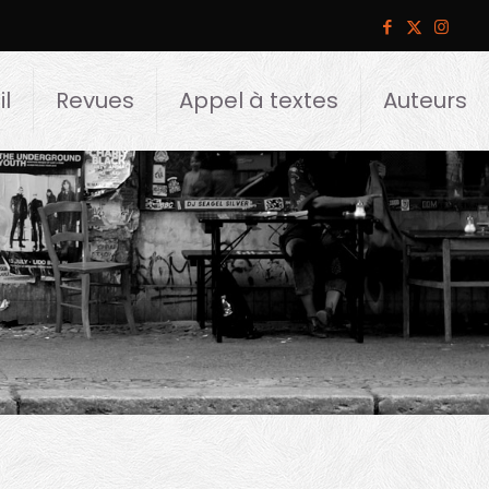
l
Revues
Appel à textes
Auteurs