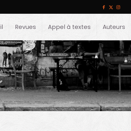
l
Revues
Appel à textes
Auteurs