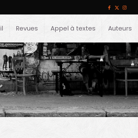
l
Revues
Appel à textes
Auteurs