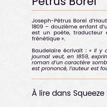
Petrus Borel
Joseph-Pétrus Borel d’Haut
1809 – douzième enfant d’u
est un poète, traducteu
frénétique ».
Baudelaire écrivait :
« Il y
journal veut, en 1859, expr
roman d’un caractère sombre 
est prononcé, l’auteur est fo
À lire dans Squeeze 