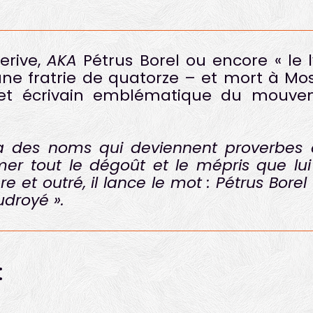
erive,
AKA
Pétrus Borel ou encore « le 
ne fratrie de quatorze – et mort à Mo
r et écrivain emblématique du mouve
 a des noms qui deviennent proverbes e
imer tout le dégoût et le mépris que lu
et outré, il lance le mot : Pétrus Borel !
udroyé ».
: