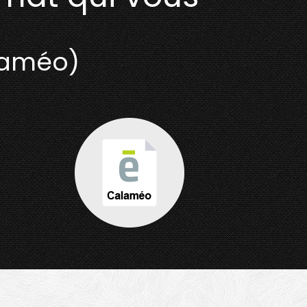
laméo)