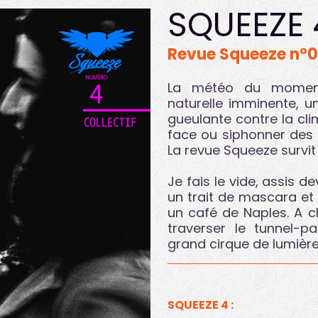
SQUEEZE 
Revue Squeeze n°
La météo du moment,
naturelle imminente, u
gueulante contre la cli
face ou siphonner des 
La revue Squeeze survi
Je fais le vide, assis d
un trait de mascara 
un café de Naples. A 
traverser le tunnel-p
grand cirque de lumière
SQUEEZE 4 :