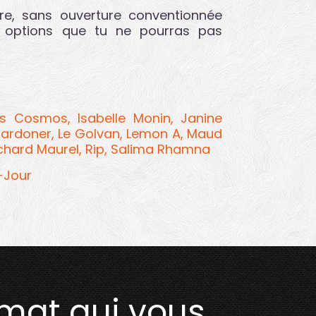
aire, sans ouverture conventionnée
 options que tu ne pourras pas
is Cosmos,
Isabelle Monin,
Janine
Cardoner,
Le Golvan,
Lemon A,
Maud
chard Maurel,
Rip,
Salima Rhamna
t-Jour
rmat qui vous