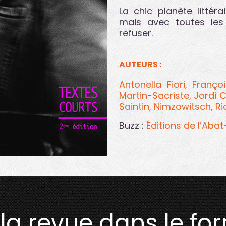
La chic planète littér
mais avec toutes les
refuser.
AUTEURS :
Antonella Fiori,
Franço
Martin-Sacriste,
Jordi 
Saintin,
Nimzowitsch,
Ri
Buzz :
Éditions de l’Aba
la revue dans le fo