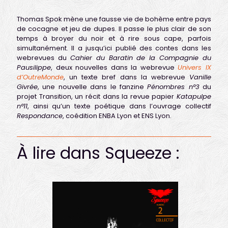
Thomas Spok mène une fausse vie de bohème entre pays
de cocagne et jeu de dupes. Il passe le plus clair de son
temps à broyer du noir et à rire sous cape, parfois
simultanément. Il a jusqu’ici publié des contes dans les
webrevues du
Cahier du Baratin de la Compagnie du
Pausilippe
, deux nouvelles dans la webrevue
Univers IX
d’OutreMonde
, un texte bref dans la webrevue
Vanille
Givrée
, une nouvelle dans le fanzine
Pénombres n°3
du
projet Transition, un récit dans la revue papier
Katapulpe
n°11
, ainsi qu’un texte poétique dans l’ouvrage collectif
Respondance
, coédition ENBA Lyon et ENS Lyon.
À lire dans Squeeze :