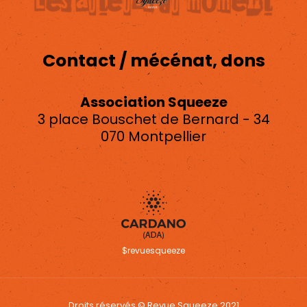
Contact / mécénat, dons
Association Squeeze
3 place Bouschet de Bernard - 34
070 Montpellier
asso.squeeze@gmail.com
$revuesqueeze
Droits réservés © Revue Squeeze 2021