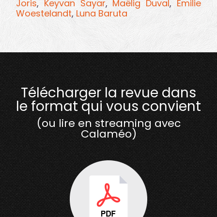
Joris
,
Keyvan Sayar
,
Maëlig Duval
,
Emilie
Woestelandt
,
Luna Baruta
Télécharger la revue dans
le format qui vous convient
(ou lire en streaming avec
Calaméo)